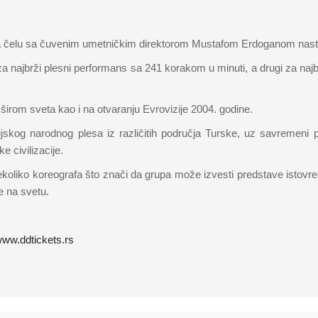
 na čelu sa čuvenim umetničkim direktorom Mustafom Erdoganom nas
za najbrži plesni performans sa 241 korakom u minuti, a drugi za najbro
širom sveta kao i na otvaranju Evrovizije 2004. godine.
rijskog narodnog plesa iz različitih područja Turske, uz savremeni 
e civilizacije.
nekoliko koreografa što znači da grupa može izvesti predstave istovre
e na svetu.
ww.ddtickets.rs