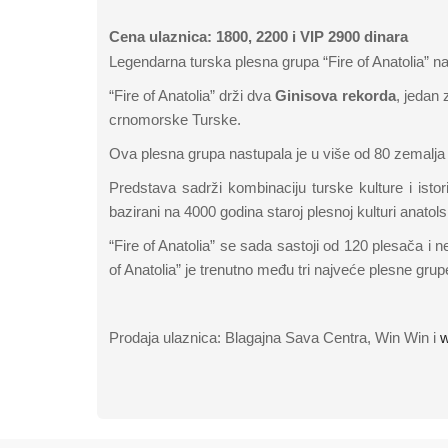
Cena ulaznica: 1800, 2200 i VIP 2900 dinara
Legendarna turska plesna grupa “Fire of Anatolia”
“Fire of Anatolia” drži dva
Ginisova rekorda
, jedan 
crnomorske Turske.
Ova plesna grupa nastupala je u više od 80 zemalja 
Predstava sadrži kombinaciju turske kulture i isto
bazirani na 4000 godina staroj plesnoj kulturi anatolsk
“Fire of Anatolia” se sada sastoji od 120 plesača i 
of Anatolia” je trenutno među tri najveće plesne grup
Prodaja ulaznica: Blagajna Sava Centra, Win Win i
w