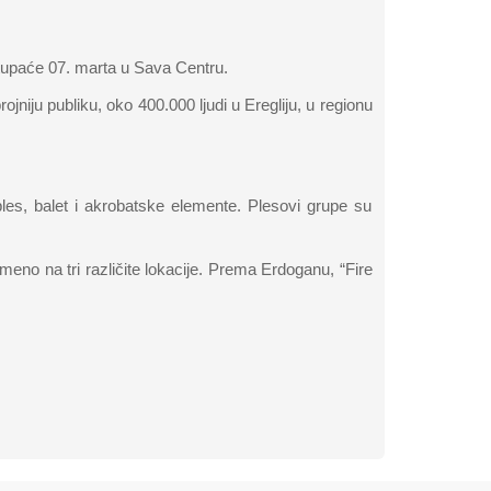
tupaće 07. marta u Sava Centru.
jniju publiku, oko 400.000 ljudi u Eregliju, u regionu
ples, balet i akrobatske elemente. Plesovi grupe su
meno na tri različite lokacije. Prema Erdoganu, “Fire