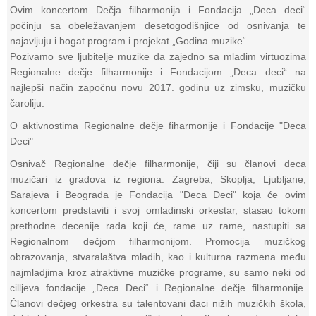
Ovim koncertom Dečja filharmonija i Fondacija „Deca deci“
počinju sa obeležavanjem desetogodišnjice od osnivanja te
najavljuju i bogat program i projekat „Godina muzike“.
Pozivamo sve ljubitelje muzike da zajedno sa mladim virtuozima
Regionalne dečje filharmonije i Fondacijom „Deca deci“ na
najlepši način započnu novu 2017. godinu uz zimsku, muzičku
čaroliju.
O aktivnostima Regionalne dečje fiharmonije i Fondacije "Deca
Deci"
Osnivač Regionalne dečje filharmonije, čiji su članovi deca
muzičari iz gradova iz regiona: Zagreba, Skoplja, Ljubljane,
Sarajeva i Beograda je Fondacija "Deca Deci" koja će ovim
koncertom predstaviti i svoj omladinski orkestar, stasao tokom
prethodne decenije rada koji će, rame uz rame, nastupiti sa
Regionalnom dečjom filharmonijom. Promocija muzičkog
obrazovanja, stvaralaštva mladih, kao i kulturna razmena među
najmladjima kroz atraktivne muzičke programe, su samo neki od
cilljeva fondacije „Deca Deci“ i Regionalne dečje filharmonije.
Članovi dečjeg orkestra su talentovani đaci nižih muzičkih škola,