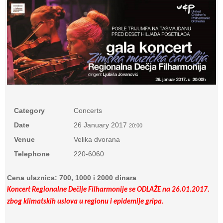
Category
Concerts
Date
26 January 2017
20:00
Venue
Velika dvorana
Telephone
220-6060
Cena ulaznica: 700, 1000 i 2000 dinara
Koncert Regionalne Dečije Filharmonije se ODLAŽE na 26.01.2017.
zbog klimatskih uslova u regionu i epidemije gripa.