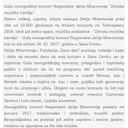
Gala novogodišnji koncert Regionalne dečje filharmonije "Zimska
muzička čarolija"
Nakon velikog uspeha, tokom nastupa Dečje filharmonije pred
više od 10.000 gledalaca na letnjem koncertu na Tašmajdanu
2016. sledi još jedna sjajna, muzička poslastica - "Zimska muzička
čarolija" - Gala novogodišnji koncert Regionalne dečje filharmonije
koji će biti održan 26. 01. 2017. godine u Sava Centru.
Dečja filharmonija i Fondacija „Deca deci“ pozivaju roditelje i bake
i deke da dovedu decu na ovaj koncert u Sava Centru, jer je
repertoar Gala novogodišnjeg koncerta, prilagodjen i najmlađoj
publici s obzirom da će na programu biti, pored klasičnog
repertoara i prepoznatljivih numera iz crtanih filmova, kao i
filmskih klasika u kojima će, kao i uvek, publika svih generacija
moći da učestvuje i uživa. Dirigent na ovom koncertu će biti naš
renomirani umetnik i pedagog, osnivač orkestra Camerata
Serbica i Lola classic, Ljubiša Jovanović.
Novogodišnji koncert Regionalne dečje filharmonije postaće od
januara 2017. tradicionalan i simboličan, muzički poklon
Beogradjanima za početak još jedne uspešne i srećne godine,
nadamo se ispunjene sa što više muzike.