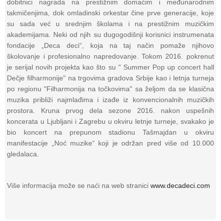
dobitnici nagrada na prestižnim domaćim i međunarodnim
takmičenjima, dok omladinski orkestar čine prve generacije, koje
su sada već u srednjim školama i na prestižnim muzičkim
akademijama. Neki od njih su dugogodišnji korisnici instrumenata
fondacije „Deca deci“, koja na taj način pomaže njihovo
školovanje i profesionalno napredovanje. Tokom 2016. pokrenut
je serijal novih projekta kao što su " Summer Pop up concert hall
Dečje filharmonije" na trgovima gradova Srbije kao i letnja turneja
po regionu "Filharmonija na točkovima" sa željom da se klasična
muzika približi najmlađima i izađe iz konvencionalnih muzičkih
prostora. Kruna prvog dela sezone 2016. nakon uspešnih
koncerata u Ljubljani i Zagrebu u okviru letnje turneje, svakako je
bio koncert na prepunom stadionu Tašmajdan u okviru
manifestacije „Noć muzike“ koji je održan pred više od 10.000
gledalaca.
Više informacija može se naći na web stranici
www.decadeci.com