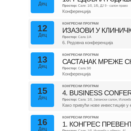
Дец
Простор:
Сале: 1/0, 1/Б, ДЈ 9 - салон право
Конференција
КОНГРЕСНИ ПРОГРАМ
12
ИЗАЗОВИ У КЛИНИЧ
Дец
Простор:
Сала 1/А
6. Редовна конференција
КОНГРЕСНИ ПРОГРАМ
13
САСТАНАК МРЕЖЕ С
Дец
Простор:
Сала 3/0
Конференција
КОНГРЕСНИ ПРОГРАМ
15
4. BUSINESS CONFER
Дец
Простор:
Сала: 1/0, Јапански салон, Изложба 
Како привући нове инвестиције у 
КОНГРЕСНИ ПРОГРАМ
16
1. КОНГРЕС ПРЕВЕН
Дец
Простор:
Сале: 1/0, Изложба у објекту „А“