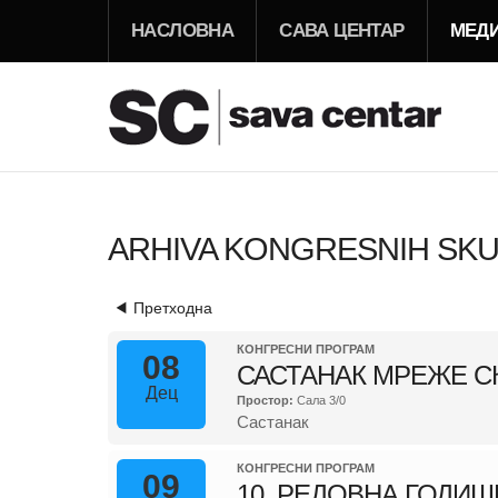
НАСЛОВНА
САВА ЦЕНТАР
МЕД
ARHIVA KONGRESNIH SK
Претходна
КОНГРЕСНИ ПРОГРАМ
08
САСТАНАК МРЕЖЕ С
Дец
Простор:
Сала 3/0
Састанак
КОНГРЕСНИ ПРОГРАМ
09
10. РЕДОВНА ГОДИ