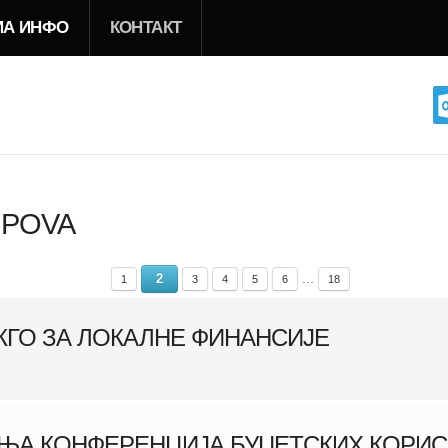
ИА ИНФО
КОНТАКТ
UPOVA
...
2
1
3
4
5
6
18
КГО ЗА ЛОКАЛНЕ ФИНАНСИЈЕ
ШЊА КОНФЕРЕНЦИЈА БУЏЕТСКИХ КОРИ