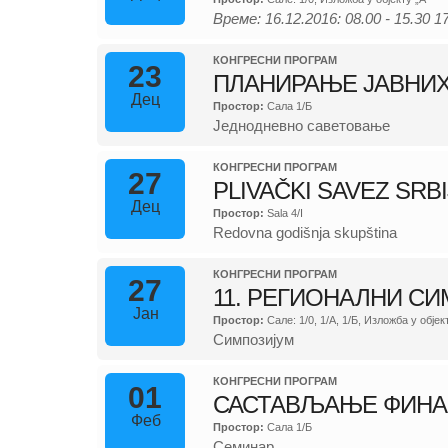
Време: 16.12.2016: 08.00 - 15.30 17
КОНГРЕСНИ ПРОГРАМ
23
ПЛАНИРАЊЕ ЈАВНИХ 
Дец
Простор:
Сала 1/Б
Једнодневно саветовање
КОНГРЕСНИ ПРОГРАМ
27
PLIVAČKI SAVEZ SRB
Дец
Простор:
Sala 4/I
Redovna godišnja skupština
КОНГРЕСНИ ПРОГРАМ
27
11. РЕГИОНАЛНИ С
Јан
Простор:
Сале: 1/0, 1/А, 1/Б, Изложба у објек
Симпозијум
КОНГРЕСНИ ПРОГРАМ
01
САСТАВЉАЊЕ ФИНАН
Феб
Простор:
Сала 1/Б
Семинар