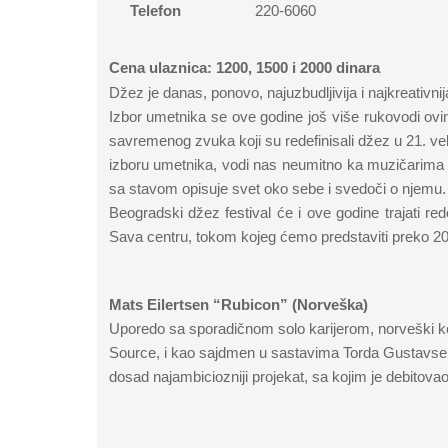
Telefon
220-6060
Cena ulaznica: 1200, 1500 i 2000 dinara
Džez je danas, ponovo, najuzbudljivija i najkreativni
Izbor umetnika se ove godine još više rukovodi ov
savremenog zvuka koji su redefinisali džez u 21. ve
izboru umetnika, vodi nas neumitno ka muzičarima ml
sa stavom opisuje svet oko sebe i svedoči o njemu.
Beogradski džez festival će i ove godine trajati 
Sava centru, tokom kojeg ćemo predstaviti preko 20 
Mats Eilertsen “Rubicon” (Norveška)
Uporedo sa sporadičnom solo karijerom, norveški kon
Source, i kao sajdmen u sastavima Torda Gustavsena
dosad najambiciozniji projekat, sa kojim je debitova