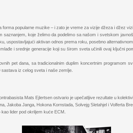
ja forma popularne muzike – i zato je vreme za vizije džeza i džez vizi
im saznanjem, koje želimo da podelimo sa našom i svetskom javnošću
ku, uspostavljajući aktivan odnos prema roku, posebno alternativnom,
ađe i srednje generacije koji su širom sveta učinili ovaj ključni po
redovnih pet dana, sa tradicionalnim duplim koncertnim programom
sastava iz celog sveta i naše zemlje.
trabasista Mats Ejlertsen ostvario je upečatlјive rezultate u kolekt
, Jakoba Janga, Hokona Kornstada, Solvejg Sletahjel i Volferta Bred
o kao lider pod okrilјem kuće ECM.