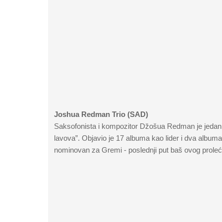
Joshua Redman Trio (SAD)
Saksofonista i kompozitor Džošua Redman je jedan od
lavova”. Objavio je 17 albuma kao lider i dva album
nominovan za Gremi - poslednji put baš ovog prol