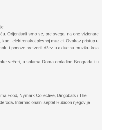
je.
. Orijentisali smo se, pre svega, na one vizionare
 kao i elektronskoj plesnoj muzici. Ovakav pristup u
mak, i ponovo pretvorili džez u aktuelnu muziku koja
 svake večeri, u salama Doma omladine Beograda i u
ivima Food, Nymark Collective, Dingobats i The
eroda. Internacionalni septet Rubicon njegov je