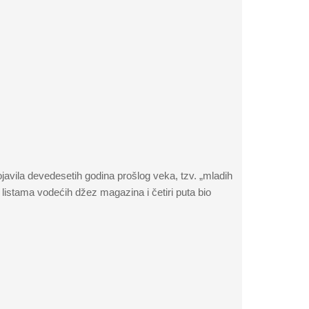
avila devedesetih godina prošlog veka, tzv. „mladih
listama vodećih džez magazina i četiri puta bio