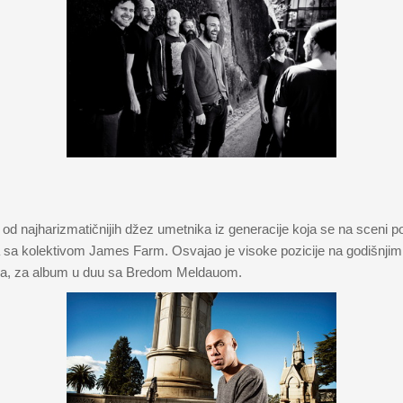
 najharizmatičnijih džez umetnika iz generacije koja se na sceni poj
a sa kolektivom James Farm. Osvajao je visoke pozicije na godišnjim 
eća, za album u duu sa Bredom Meldauom.