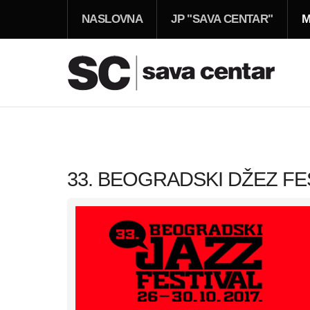
NASLOVNA
JP "SAVA CENTAR"
M
33. BEOGRADSKI DŽEZ FEST