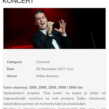
KONCERT
Category
Concerts
Date
28 December 2017
20:00
Venue
Velika dvorana
Cene ulaznica: 1500, 2000, 2500, 3000 i 3500 din
Spektakularni projekat "Dva sveta" na kojem je jedan od
najpopularnijih muzičara sa ovih prostora Željko Joksimović
oduševljava javnost od momenta kako je predstavljen.
Muzičar je izmenio aranžmane najpoznatijih folk, pop i rok