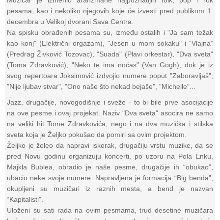
pesama, kao i nekoliko njegovih koje će izvesti pred publikom 1.
decembra u Velikoj dvorani Sava Centra.
Na spisku obrađenih pesama su, između ostalih i "Ja sam težak
kao konj" (Električni orgazam), "Jesen u mom sokaku" i “Vlajna”
(Predrag Živković Tozovac), "Suada" (Plavi orkestar), "Dva sveta"
(Toma Zdravković), "Neko te ima noćas" (Van Gogh), dok je iz
svog repertoara Joksimović izdvojio numere poput "Zaboravljaš",
"Nije ljubav stvar", "Ono naše što nekad bejaše", "Michelle"...
Jazz, drugačije, novogodišnje i sveže - to bi bile prve asocijacije
na ove pesme i ovaj projekat. Naziv "Dva sveta" asocira ne samo
na veliki hit Tome Zdravkovića, nego i na dva muzička i stilska
sveta koja je Željko pokušao da pomiri sa ovim projektom.
Željko je želeo da napravi iskorak, drugačiju vrstu muzike, da se
pred Novu godinu organizuju koncerti, po uzoru na Pola Enku,
Majkla Bublea, obradio je naše pesme, drugačije ih “obukao”,
ubacio neke svoje numere. Napravljena je formacija “Big benda”,
okupljeni su muzičari iz raznih mesta, a bend je nazvan
“Kapitalisti”.
Uloženi su sati rada na ovim pesmama, trud desetine muzičara