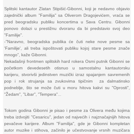
Splitski kantautor Zlatan Stipišić-Gibonni, koji je nedavno objavio
zajednički album "Familija" sa Oliverom Dragojevićem, vraća se
pred beogradsku publiku koncertima u Sava Centru. Gibonni
ponovo dolazi u prestižnu dvoranu da bi predstavio svoj deo
"Familije".
-"Naravno, beogradska publika će čuti neke nove pesme sa
'Familije', ali treba ispoštovati publiku kojoj stare pesme znače
mnogo”, kaže Gibonni.
Nekadašnji frontmen splitskih hard rokera Osmi putnik Gibonni se
početkom devedesetih otisnuo u samostalnu kantautorsku
karijeru, stvorivši jedinstven muzički izraz spajanjem savremenih
pop i rok strujanja sa zvukovima tipičnim za dalmatinsko
podneblje, što se može čuti u moru hitova kakvi su "Oprosti",
"Žedam", "Libar", "Tempera"...
Tokom godina Gibonni je pisao i pesme za Olivera među kojima
treba izdvojiti "Cesaricu", jedan od najvećih i najznačajnijih hitova
pevačeve karijere. Album "Familija", gde je Gibonni kompletan
autor muzike i stihova, začinilo je učestvovanje vrsnih muzičara